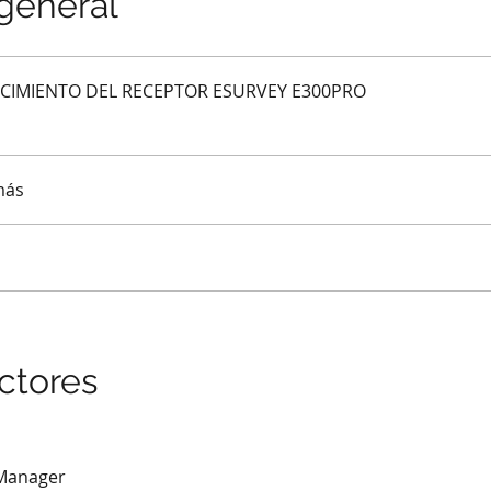
 general
IMIENTO DEL RECEPTOR ESURVEY E300PRO
más
uctores
Manager