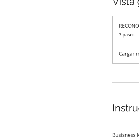
Vista
RECONOC
.
7 pasos
Cargar 
Instr
Busisness 