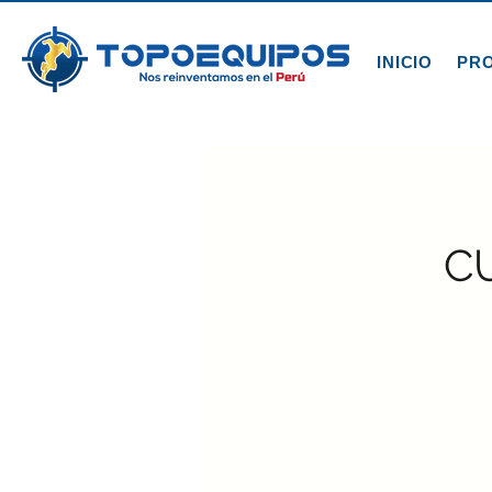
INICIO
PR
C