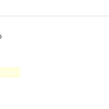
o
r unirme