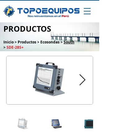
PRODUCTOS
Inicio
>
Productos >
Ecosondas
>
South
>
SDE-28S+