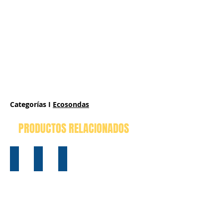
Categorías I
Ecosondas
PRODUCTOS RELACIONADOS
MIDAS Surveyor
CV-100
IWBMse