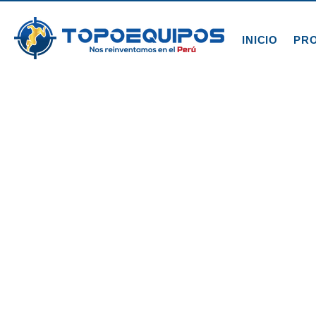
INICIO
PR