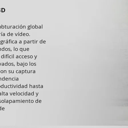
3D
bturación global
ía de vídeo.
ráfica a partir de
ndos, lo que
difícil acceso y
vados, bajo los
 Con su captura
ndencia
oductividad hasta
lta velocidad y
solapamiento de
de