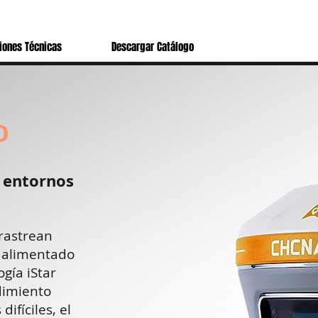
iones Técnicas
Descargar Catálogo
O
 entornos
 rastrean
á alimentado
gía iStar
dimiento
ifíciles, el