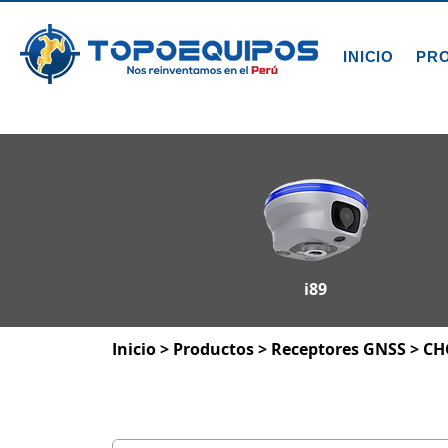
INICIO
PR
i89
Inicio
>
Productos >
Receptores GNSS
>
CH