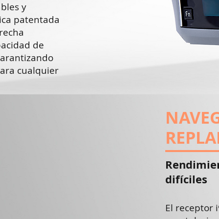
bles y
nica patentada
trecha
pacidad de
garantizando
ara cualquier
NAVEG
REPLA
Rendimie
difíciles
El receptor