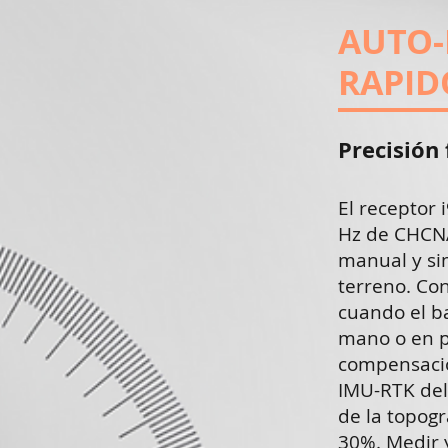
AUTO-
RAPID
​Precisión
El receptor 
Hz de CHCNAV
manual y sim
terreno. Con
cuando el ba
mano o en po
compensació
IMU-RTK del 
de la topogr
30%. Medir y