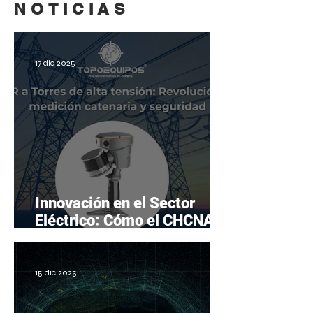
NOTICIAS
17 dic 2025
Innovación en el Sector
Eléctrico: Cómo el CHCNAV
RS10 Revoluciona la
Medición de Catenarias y
Holguras
15 dic 2025