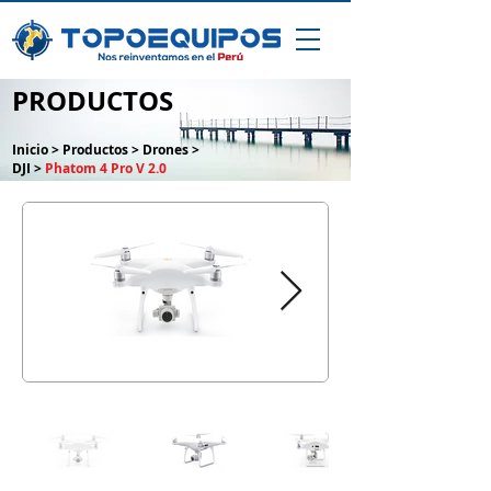
PRODUCTOS
Inicio
>
Productos
>
Drones
>
DJI
>
Phatom 4 Pro V 2.0