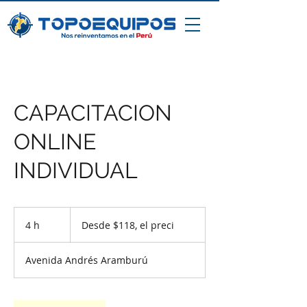
CAPACITACION
ONLINE
INDIVIDUAL
Desde
$118,
4 h
4
Desde $118, el preci
el
preci
h
Avenida Andrés Aramburú