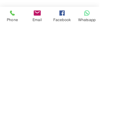
Phone
Email
Facebook
Whatsapp
CONTÁCTENOS
Perú:
Av. Manuel Olguin N° 501 Of 904, Edificio
Macros
Santiago de Surco - Lima, Perú
Tel:
+51 606-7942
/
9001982
Email:
comercial@topoequiposperu.com
​Colombia:
Calle 36 N° 31-39 of 312 Centro Empresarial
Chicamocha