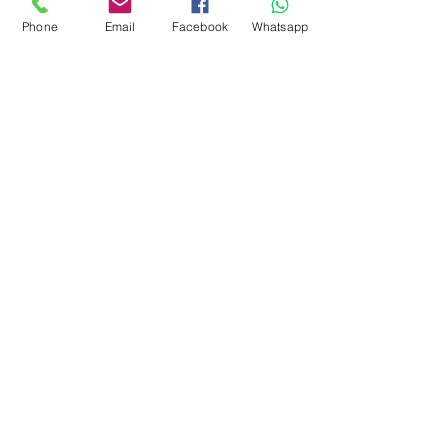
Phone
Email
Facebook
Whatsapp
CONTÁCTENOS
Perú:
Av. Manuel Olguin N° 501 Of 904, Edificio
Macros
Santiago de Surco - Lima, Perú
Tel:
+51 606-7942
/
9001982